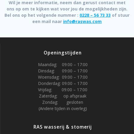
Wil je meer informatie, neem dan gerust contact met
ons op om te kijken wat voor jou de mogelijkheden zijn.
Bel ons op het volgende nummer :
0228 – 56 73 33
of stuur
een mail naar
info@raswas.com
Openingstijden
Maandag: 09:00 – 17:00
Dinsdag: 09:00 – 17:00
Woensdag: 09:00 – 17:00
Donderdag: 09:00 – 17:00
Vrijdag: 09:00 – 17:00
Zaterdag: op afspraak
Zondag: gesloten
(Andere tijden in overleg)
RAS wasserij & stomerij