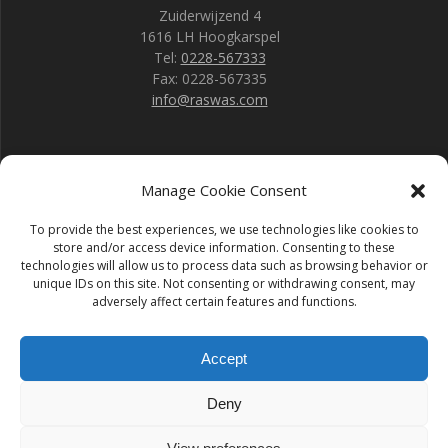
Zuiderwijzend 4
1616 LH Hoogkarspel
Tel:
0228-567333
Fax: 0228-567335
info@raswas.com
Maps
Manage Cookie Consent
To provide the best experiences, we use technologies like cookies to
store and/or access device information. Consenting to these
technologies will allow us to process data such as browsing behavior or
unique IDs on this site. Not consenting or withdrawing consent, may
adversely affect certain features and functions.
Accept
Deny
RAS wasserij & stomerij