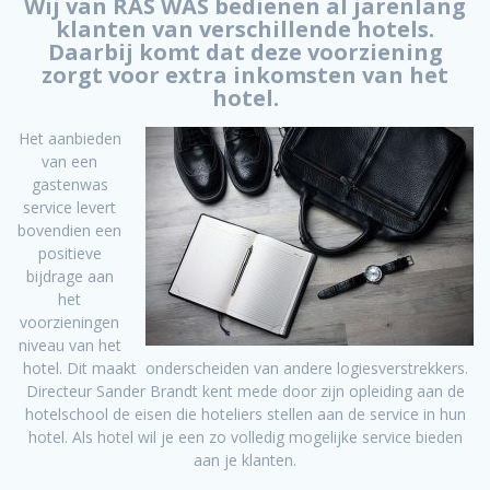
Wij van RAS WAS bedienen al jarenlang
klanten van verschillende hotels.
Daarbij komt dat deze voorziening
zorgt voor extra inkomsten van het
hotel.
Het aanbieden
van een
gastenwas
service levert
bovendien een
positieve
bijdrage aan
het
voorzieningen
niveau van het
hotel. Dit maakt onderscheiden van andere logiesverstrekkers.
Directeur Sander Brandt kent mede door zijn opleiding aan de
hotelschool de eisen die hoteliers stellen aan de service in hun
hotel. Als hotel wil je een zo volledig mogelijke service bieden
aan je klanten.